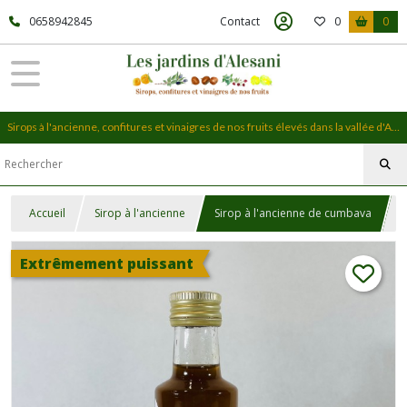
0658942845
Contact
0
0
Sirops à l'ancienne, confitures et vinaigres de nos fruits élevés dans la vallée d'Alesani, en Haute-Corse
Accueil
Sirop à l'ancienne
Sirop à l'ancienne de cumbava
Extrêmement puissant