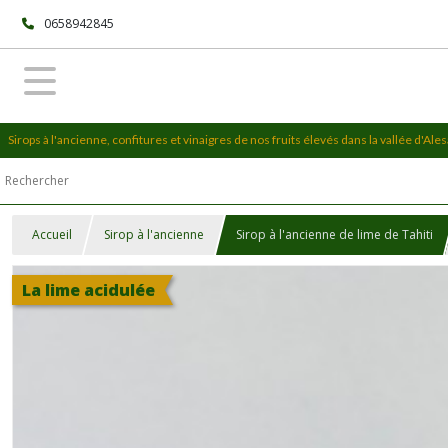
0658942845
Sirops à l'ancienne, confitures et vinaigres de nos fruits élevés dans la vallée d'Al
Accueil
Sirop à l'ancienne
Sirop à l'ancienne de lime de Tahiti
La lime acidulée