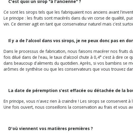
C'est quoi un sirop "à l'ancienne" ?
Ce sont les sirops tels que les fabriquaient nos anciens avant l'inven
Le principe : les fruits sont macérés dans du vin corse de qualité, puis
vin. Ce dernier agit en tant que conservateur naturel mais c'est sur
Il y a de l'alcool dans vos sirops, je ne peux donc pas en d
Dans le processus de fabrication, nous faisons macérer nos fruits dans 
fois dilué dans de l'eau, le taux d'alcool chute à 0,4° c'est à dire ce
dans beaucoup d'aliments du quotidien. Après, si vos bambins se mett
arômes de synthèse ou que les conservateurs que vous trouvez dans l
La date de péremption s'est effacée ou détachée de la bout
En principe, vous n'avez rien à craindre ! Les sirops se conservent à 
Une fois ouvert, nous conseillons la conservation au frais et vous ave
D'où viennent vos matières premières ?