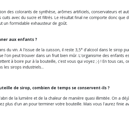
tion des colorants de synthèse, arômes artificiels, conservateurs et autr
 cuits avec du sucre et filtrés. Le résultat final ne comporte donc que du
tout un formidable exhausteur de goût.
onner aux enfants ?
du vin. A l'issue de la cuisson, il reste 3,5° d'alcool dans le sirop pur
 que l'on peut trouver dans un fruit bien mûr. L'organisme des enfants est
ent à boire pur à la bouteille, c'est vous qui voyez ;-) ! En tous cas,
es sirops industriels...
eille de sirop, combien de temps se conservent-ils ?
l'abri de la lumière et de la chaleur de manière quasi illimitée. On a d
z plus d'un an pour terminer votre bouteille. Mais vous l'aurez finie av