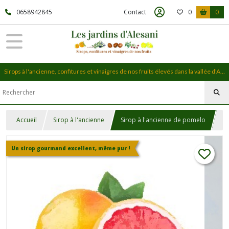
0658942845
Contact
0
0
Sirops à l'ancienne, confitures et vinaigres de nos fruits élevés dans la vallée d'Alesani, en Haute-Corse
Accueil
Sirop à l'ancienne
Sirop à l'ancienne de pomelo
Un sirop gourmand excellent, même pur !