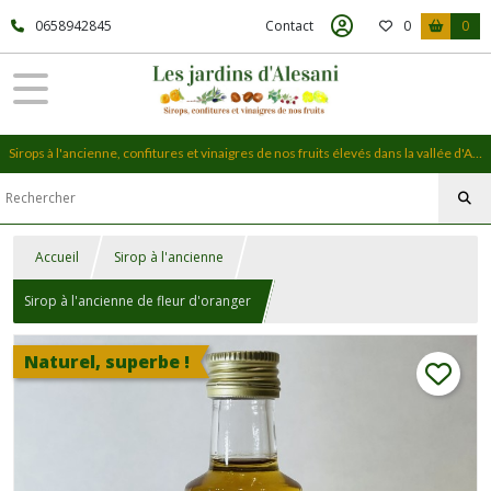
0658942845
Contact
0
0
Sirops à l'ancienne, confitures et vinaigres de nos fruits élevés dans la vallée d'Alesani, en Haute-Corse
Accueil
Sirop à l'ancienne
Sirop à l'ancienne de fleur d'oranger
Naturel, superbe !