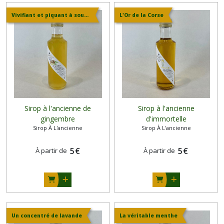
Vivifiant et piquant à souhait
L'Or de la Corse
Sirop à l'ancienne de
Sirop à l'ancienne
gingembre
d'immortelle
Sirop À L'ancienne
Sirop À L'ancienne
5
€
5
€
À partir de
À partir de
Un concentré de lavande
La véritable menthe