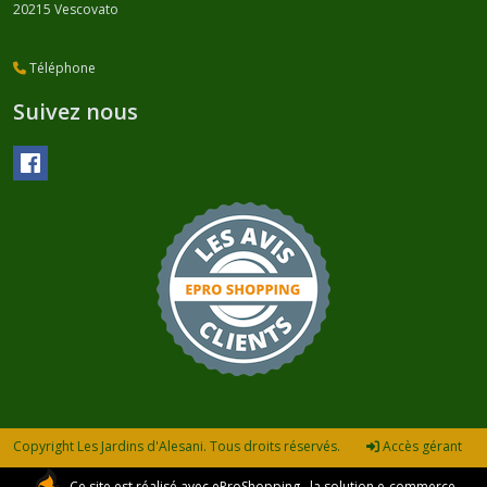
20215
Vescovato
Téléphone
Suivez nous
Copyright Les Jardins d'Alesani. Tous droits réservés.
Accès gérant
Ce site est réalisé avec
eProShopping
, la solution e-commerce