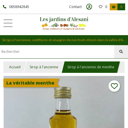
0658942845
Contact
0
0
Sirops à l'ancienne, confitures et vinaigres de nos fruits élevés dans la vallée d'Alesani, en Haute-Corse
Accueil
Sirop à l'ancienne
Sirop à l'ancienne de menthe
La véritable menthe