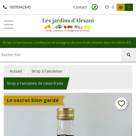
0658942845
Contact
0
0
Sirops à l'ancienne, confitures et vinaigres de nos fruits élevés dans la vallée d'Alesani, en Haute-Corse
Accueil
Sirop à l'ancienne
Sirop à l'ancienne de raisin fraise
Le secret bien gardé