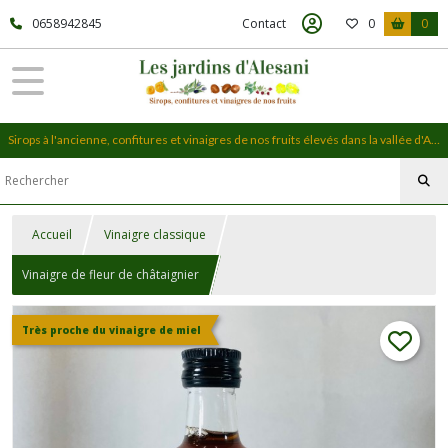
0658942845
Contact
0
0
Sirops à l'ancienne, confitures et vinaigres de nos fruits élevés dans la vallée d'Alesani, en Haute-Corse
Accueil
Vinaigre classique
Vinaigre de fleur de châtaignier
Très proche du vinaigre de miel