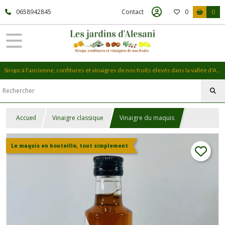
0658942845
Contact
0
0
Sirops à l'ancienne, confitures et vinaigres de nos fruits élevés dans la vallée d'Alesani, en Haute-Corse
Accueil
Vinaigre classique
Vinaigre du maquis
Le maquis en bouteille, tout simplement