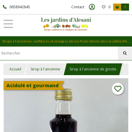
0658942845
Contact
0
0
Sirops à l'ancienne, confitures et vinaigres de nos fruits élevés dans la vallée d'Alesani, en Haute-Corse
Accueil
Sirop à l'ancienne
Sirop à l'ancienne de griotte
Acidulé et gourmand